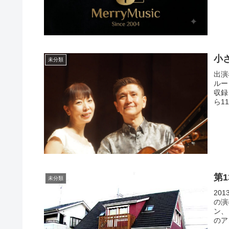
小
未分類
出演
ルー
収録
ら1
第
未分類
20
の演
ン、
のア