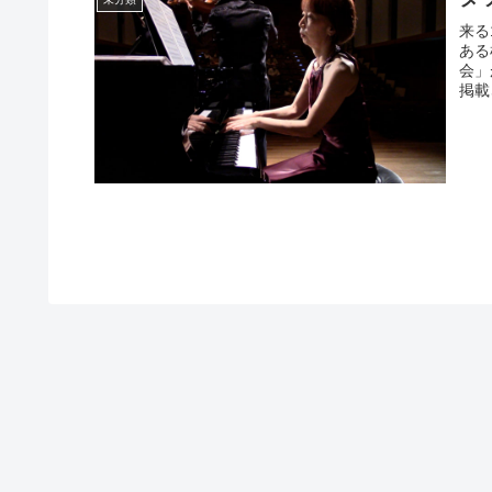
来る
ある
会」
掲載