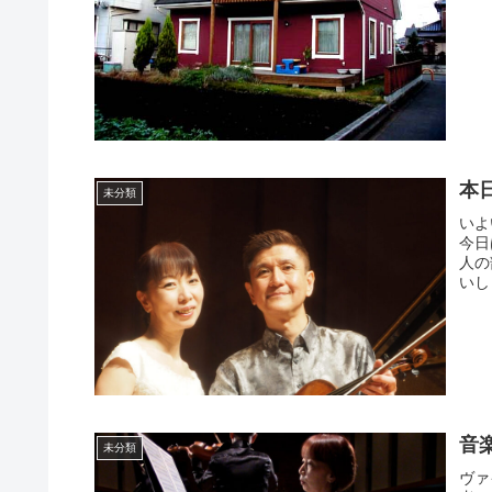
本
未分類
いよ
今日
人の
いし
音
未分類
ヴァ