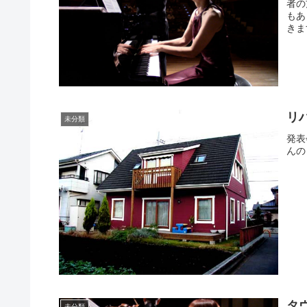
者の
もあ
きま
リ
未分類
発表
んの
タ
未分類