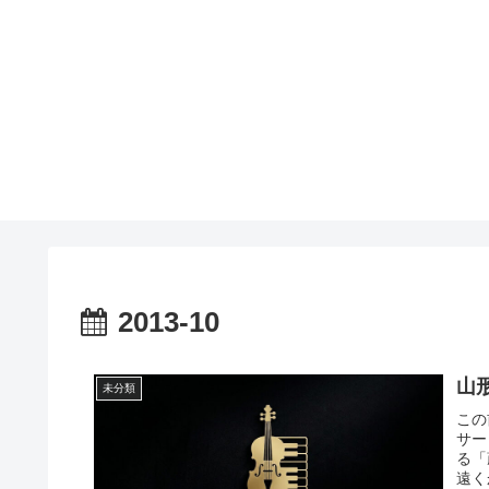
2013-10
山
未分類
この
サー
る「
遠く