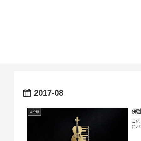
2017-08
保
未分類
この
にパ