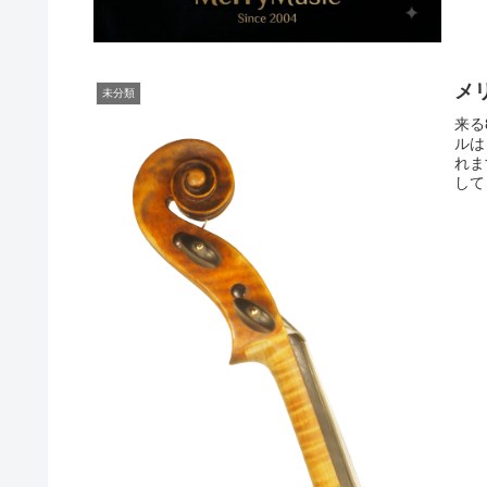
メ
未分類
来る
ルは
れま
して