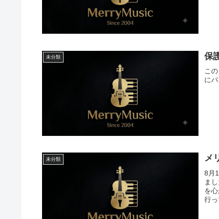
保
未分類
この
にパ
メ
未分類
8月
まし
を心
行っ