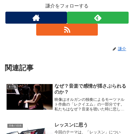
謙介をフォローする
謙介
関連記事
なぜ？音楽で感情が揺さぶられる
未分類
のか？
映像はオルガンの独奏によるモーツァル
ト作曲の「レクイエム」の一部分です。
私たちはなぜ？音楽を聴いた時に悲しみ
を感じたり喜びを感じるのでしょうか？
人によっては何も感じない人も居て当然
かもしれません。聴いたことのない音楽
レッスンに思う
演奏の技術
で歌詞もない音楽なのに…...
今回のテーマは、「レッスン」につい