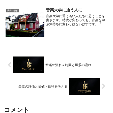
楽の教員として働くことになったのは偶
然が重なってのことでした。卒業するま
音楽大学に通う人に
で多くの学友と同じく自...
演奏の技術
音楽大学に通う若い人たちに思うことを
書きます。時代が変わっても、音楽を学
ぶ気持ちに変わりはないはずです。「プ
ロ（職業音楽家）」を目指すのか、純粋
に「音楽を学びたい」のか。私たちの学
生時代（30年以上前）にも、卒業後の進
路としてプロを目指して...
音楽の流れ＝時間と風景の流れ
楽器の評価と価値・価格を考える
コメント