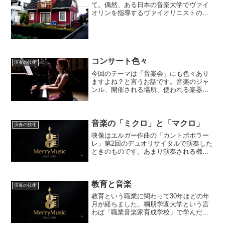
て。偶然、ある日本の音楽大学でヴァイ
オリンを指導するヴァイオリニストの
「レッスン」の一部をYoutubeで見まし
た。その先生のお名前、学校名は伏せさ
せて頂きます。とても高名なヴァイオリ
ニストで、習う側もコン...
コンサート色々
演奏の技術
今回のテーマは「音楽会」にも色々あり
ますよね？と言うお話です。音楽のジャ
ンル、開催される場所、使われる楽器な
どによって、いわゆる「音楽会」は「コ
ンサート」だったり「ライブ」だったり
「ショー」だったりします。当然のこと
ながら、音楽を聴くことが...
音楽の「ミクロ」と「マクロ」
演奏の技術
映像はエルガー作曲の「カントポポラー
レ」第2回のデュオリサイタルで演奏した
ときのものです。あまり演奏される機会
のない曲ですが、どこか懐かしさを感じ
られる素敵な曲です。 どんな曲でも1曲
を仕上げるために練習する過程で、陥り
教育と音楽
やすいことがあります...
演奏の技術
教育という職業に関わって30年ほどの年
月が経ちました。桐朋学園大学という言
わば「職業音楽家育成学校」で学んだ私
が卒業後、すぐに普通科中学・高校で音