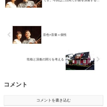
です。今回は二日間で17曲を演奏する予
定です。視力の低下と視野の狭窄（きょ
うさく＝視野が消えていくこと）が進行
した私には、楽譜を見ながら演奏するこ
とが困難…と...
音色×音量＝個性
性格と演奏の関りを考える
コメント
コメントを書き込む