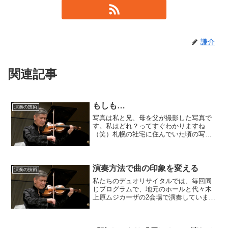
謙介
関連記事
もしも…
演奏の技術
写真は私と兄、母を父が撮影した写真で
す。私はどれ？ってすぐわかりますね
（笑）札幌の社宅に住んでいた頃の写真
です。３歳頃かな？60年前の写真になり
ます。「もしも」と言う仮定の話は、意
味がないか？いえいえ。自分が生きてい
る限り、反省をもとに新し...
演奏方法で曲の印象を変える
演奏の技術
私たちのデュオリサイタルでは、毎回同
じプログラムで、地元のホールと代々木
上原ムジカーザの2会場で演奏していま
す。ピアノも違い、響きも違います。何
よりも、一度目の演奏からさらに納得の
いく演奏を目指して、演奏方法を見直し