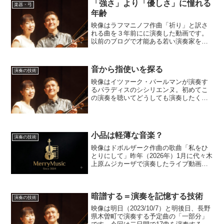
ます。コンサートの記録映...
「強さ」より「優しさ」に憧れる
楽器・弓
年齢
映像はラフマニノフ作曲「祈り」と訳さ
れる曲を３年前にに演奏した動画です。
以前のブログで才能ある若い演奏家を破
壊する大人のエゴイズムをテーマにしま
した。また前回のブログでは演奏の評価
に関する私の考えを書きましたが、今回
音から指使いを探る
演奏の技術
は自分自身が年齢を重ねて...
映像はイツァーク・パールマンが演奏す
るパラディスのシシリエンヌ。初めてこ
の演奏を聴いてどうしても演奏したくな
り楽譜を入手。楽譜に記されていた指使
いやボウイングもありましたが、どうし
てもパールマンの演奏を「真似」したか
ったので、ヘッドホンで演...
小品は軽薄な音楽？
演奏の技術
映像はドボルザーク作曲の歌曲「私をひ
とりにして」昨年（2026年）1月に代々木
上原ムジカーザで演奏したライブ動画で
す。 今回のテーマは私たち二人が演奏
を続けているリサイタルの中心「小品」
について考えるものです。ちなみにクラ
暗譜する＝演奏を記憶する技術
シック音楽で「小品...
演奏の技術
映像は明日（2023/10/7）と明後日、長野
県木曽町で演奏する予定曲の「一部分」