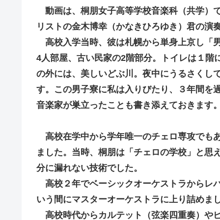
動画は、桐朋女子高等学校音楽科（共学）で
リストの金木博幸（かなきひろゆき）君の演
高校入学当時、彼は札幌から単身上京し「男
4人部屋、古い民家の2階部分。トイレは１階
の外には、美しいどぶ川。夜中にうるさくし
す。この男子寮に私は入りびたり、３年間を
音楽家が巣立ったことも書き添えておきます
高校在学中から学年唯一のチェロ専攻でも
ました。当時、桐朋は「チェロの学校」と思
分に漏れない技術でした。
高校２年でベーシックオーケストラからレパ
いう間にマスターオーケストラに上り詰めま
高校時代からカルテット（弦楽四重奏）やピ