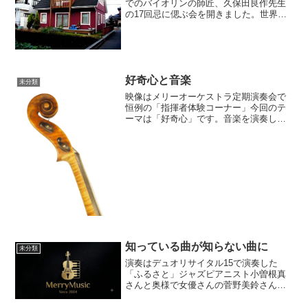
でのバイオリンの師匠、久保田良作先生
の17回忌に偲ぶ会を開きました。世界中
に何百という門下生を輩出された偉大な
演奏家であり教育者でした。この先生と
の出会いが、今の私を生み？今の生徒さ
んを育てています。今回...
好奇心と音楽
未分類
映像はメリーオーケストラ定期演奏会で
恒例の「指揮者体験コーナー」今回のテ
ーマは「好奇心」です。音楽を演奏した
いと思う人の多くが、好奇心旺盛な人だ
と感じています。プロの演奏家の中で、
音楽以外に興味を持たない人も、まれに
見かけます。ちょっと偏っ...
知っている曲が知らない曲に
未分類
演奏はデュオリサイタル15で演奏した
「ふるさと」ジャズピアニスト小曽根真
さんと奥様で女優さんの菅野美鈴さんが
アップされていた演奏があまりに素敵だ
ったので。耳コピさせていただいたもの