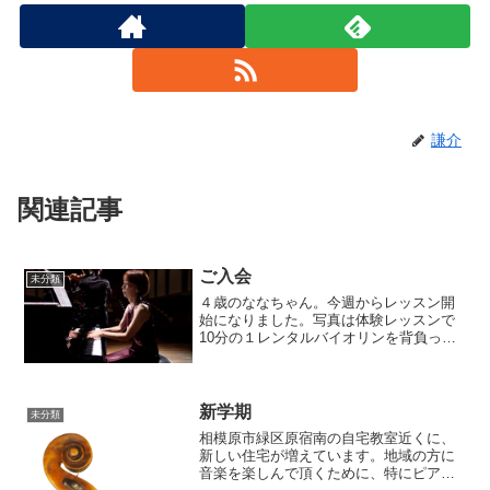
謙介
関連記事
ご入会
未分類
４歳のななちゃん。今週からレッスン開
始になりました。写真は体験レッスンで
10分の１レンタルバイオリンを背負って
ご機嫌のななちゃん。続くか？は家庭で
の練習にかかってます！
新学期
未分類
相模原市緑区原宿南の自宅教室近くに、
新しい住宅が増えています。地域の方に
音楽を楽しんで頂くために、特にピアノ