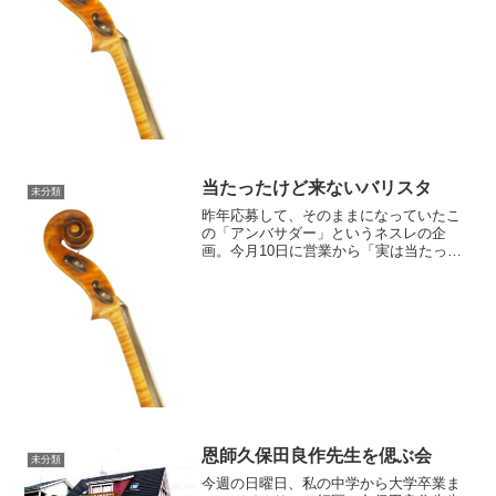
レッスンに重点を置いた大人のピアノレ
ッスンとお子さんのためのピアノレッス
ンを充実させていこうと考えています。
大人の場合、自宅で練習で...
当たったけど来ないバリスタ
未分類
昨年応募して、そのままになっていたこ
の「アンバサダー」というネスレの企
画。今月10日に営業から「実は当たって
いました」電話があって、「発送しま
す」という事だったので待っていまし
た。が、来ないどころか連絡がないの
で、昨日電話して確認しましたが...
恩師久保田良作先生を偲ぶ会
未分類
今週の日曜日、私の中学から大学卒業ま