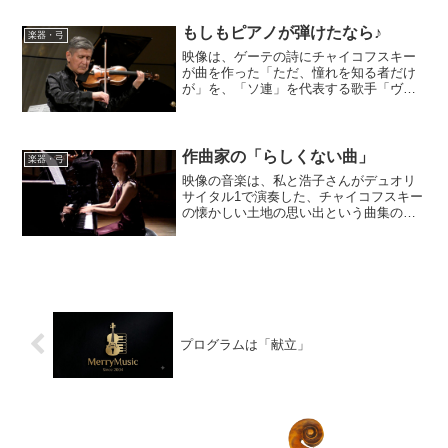
何年・十何年・何十年ぶりでレッスンを
再開されるケースも珍しくありません。
もしもピアノが弾けたなら♪
楽器・弓
その「楽器を練習していな...
映像は、ゲーテの詩にチャイコフスキー
が曲を作った「ただ、憧れを知る者だけ
が」を、「ソ連」を代表する歌手「ヴィ
シネフスカヤ」が歌い、夫であるチェリ
スト「ロストロポーヴィチ」がピアノを
演奏しているものです。 次回のリサイ
タルで演奏するための「予...
作曲家の「らしくない曲」
楽器・弓
映像の音楽は、私と浩子さんがデュオリ
サイタル1で演奏した、チャイコフスキー
の懐かしい土地の思い出という曲集のひ
とつ「メロディー」です。あと2曲は「瞑
想曲」と「スケルツォ」ですが、懐かし
い…で検索すると多くは「メロディー」
がヒットします。言い...
プログラムは「献立」