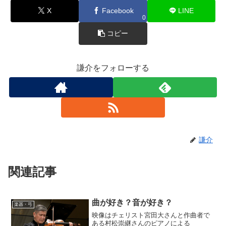
X
Facebook
LINE
0
コピー
謙介をフォローする
謙介
関連記事
曲が好き？音が好き？
楽器・弓
映像はチェリスト宮田大さんと作曲者で
ある村松崇継さんのピアノによる