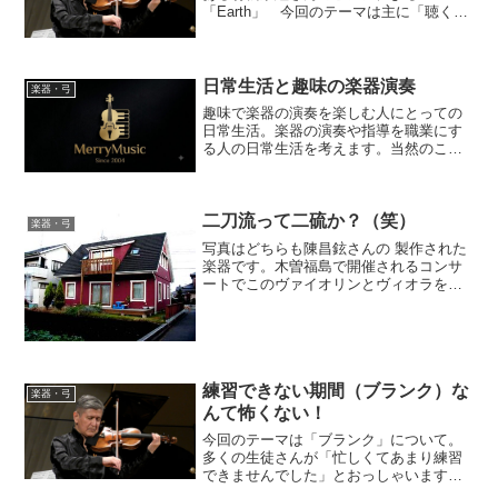
「Earth」 今回のテーマは主に「聴く
側」に立って考えるものです。もちろ
ん、演奏する立場の人にとって、最も重
要なことでもあります。 どんな曲で
も、どんな演奏でも「音＝サウン...
日常生活と趣味の楽器演奏
楽器・弓
趣味で楽器の演奏を楽しむ人にとっての
日常生活。楽器の演奏や指導を職業にす
る人の日常生活を考えます。当然のこと
ですが、どんな職業の人にとっても、身
体的に精神的に健康であることが何より
も優先されます。そして、経済的なこと
二刀流って二硫か？（笑）
や家族同士の関係も日常生...
楽器・弓
写真はどちらも陳昌鉉さんの 製作された
楽器です。木曽福島で開催されるコンサ
ートでこのヴァイオリンとヴィオラを使
用します。ヴァイオリンは陳昌鉉さんが
名誉町民である木曽福島町に寄贈された
楽器です。縁があって昨年に続き2度目の
演奏になります。 な...
練習できない期間（ブランク）な
楽器・弓
んて怖くない！
今回のテーマは「ブランク」について。
多くの生徒さんが「忙しくてあまり練習
できませんでした」とおっしゃいます。
中には生徒さんが幼いころ習っていて、