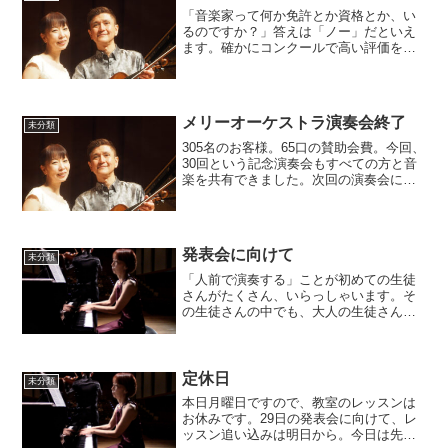
「音楽家って何か免許とか資格とか、い
るのですか？」答えは「ノー」だといえ
ます。確かにコンクールで高い評価を得
ることがひとつの評価基準であることは
事実です。そして、その評価が日本では
｢肩書き」となり仕事をもらえる…つまり
職業として生活していけ...
メリーオーケストラ演奏会終了
未分類
305名のお客様。65口の賛助会費。今回、
30回という記念演奏会もすべての方と音
楽を共有できました。次回の演奏会に向
け、管楽器メンバーを大募集中です。一
緒に演奏を楽しみましょう！
発表会に向けて
未分類
「人前で演奏する」ことが初めての生徒
さんがたくさん、いらっしゃいます。そ
の生徒さんの中でも、大人の生徒さんの
緊張は子供に比べてとても大きなもので
す。初めての方に限らず、楽器を舞台で
一人、演奏する経験はある意味で「不
安」なものです。不安と緊張...
定休日
未分類
本日月曜日ですので、教室のレッスンは
お休みです。29日の発表会に向けて、レ
ッスン追い込みは明日から。今日は先生