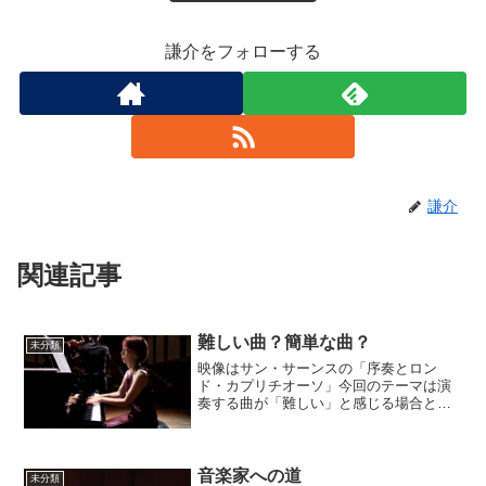
謙介をフォローする
謙介
関連記事
難しい曲？簡単な曲？
未分類
映像はサン・サーンスの「序奏とロン
ド・カプリチオーソ」今回のテーマは演
奏する曲が「難しい」と感じる場合と
「簡単」とまで言えなくても「難しくは
ない」と感じる「違い」について考える
内容です。 自分が思ったように弾けな
い「と思う曲」をスラスラと演...
音楽家への道
未分類