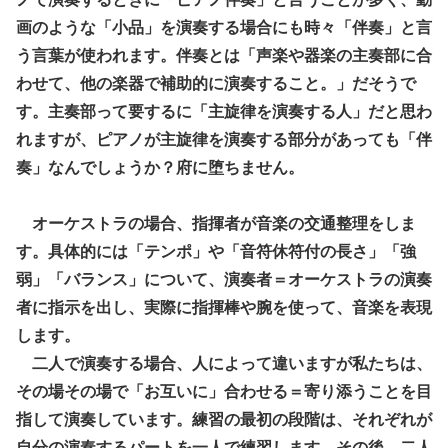
画のような「小品」を演奏する場合にも時々「伴奏」と言
う言葉が使われます。伴奏とは「声楽や器楽の主奏部に合
わせて、他の楽器で補助的に演奏すること。」だそうで
す。
主奏部
って要するに「主旋律を演奏する人」だと思わ
れますが、ピアノが主旋律を演奏する部分があっても「伴
奏」なんでしょうか？府に堕ちません。
オーケストラの場合、指揮者が音楽の交通整理をしま
す。具体的には「テンポ」や「音符休符付の長さ」「強
弱」「バランス」について、演奏者＝オーケストラの演奏
者に指示を出し、実際に指揮棒や腕を使って、音楽を表現
します。
二人で演奏する場合、人によって違いますが私たちは、
その場その場で「お互いに」合わせる＝寄り添うことを目
指して演奏しています。練習の最初の段階は、それぞれが
自分の演奏するパートを一人で練習します。その後、二人