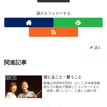
謙介をフォローする
謙介
関連記事
信じること・疑うこと
楽器・弓
映像は2026年6月6日（土）に日本基督教
団ロゴス教会で開催したコンサートから
「追憶～愛しい人へ」と題した曲の演奏
動画です。キリスト教の教会。私も浩子
さんも信徒ではないのですが、教会での
開催を快く許可して頂くことが出来まし
た。東京都八王子市...