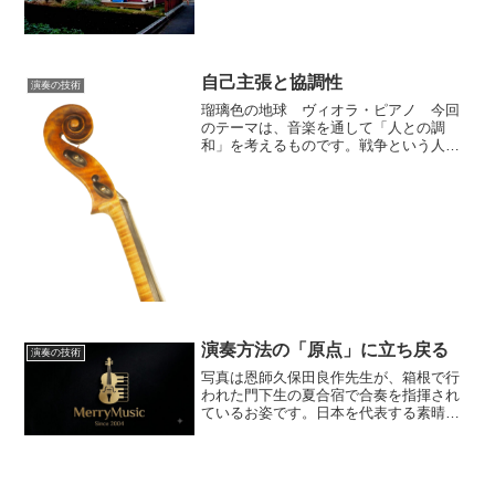
たが、パイプオルガン演奏者も高校生。
週に1回の合奏以外「自主練習」の部活オ
ケ。ここまで弾ければ...
自己主張と協調性
演奏の技術
瑠璃色の地球 ヴィオラ・ピアノ 今回
のテーマは、音楽を通して「人との調
和」を考えるものです。戦争という人類
が行う「最も愚かな行為」も元をただせ
ば、特定の人間の協調性の欠如と自己主
張を止められなくなった暴走による行為
です。 自分の考えを持つこ...
演奏方法の「原点」に立ち戻る
演奏の技術
写真は恩師久保田良作先生が、箱根で行
われた門下生の夏合宿で合奏を指揮され
ているお姿です。日本を代表する素晴ら
しいヴァイオリニストとして、演奏活動
も続けられながら、多くの弟子たちに熱
く、そして優しく「音楽」を伝えられた
指導者でもありました。桐...