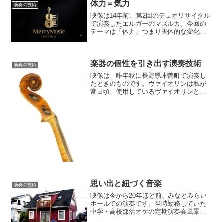
体力＝気力
演奏の技術
映像は14年前、第2回のデュオリサイタル
で演奏したエルガーのマズルカ。今回の
テーマは「体力」つまり肉体的な変化と
「気力」精神のかかわりについて考える
ものです。 「老化」というとネガティ
ブなイメージを受けますが、どんな生き
楽器の個性を引き出す演奏技術
物にも「寿命」がある...
演奏の技術
映像は、昨年秋に長野県木曽町で演奏し
たときのものです。ヴァイオリンは私が
常日頃、使用しているヴァイオリンとは
違う「木曽号」と呼ばれている陳昌鉉さ
んが木曽町に贈られた楽器です。今年も
10/7・10/8と11月に同じ楽器を使って、
木曽町で演奏す...
思い出と紐づく音楽
演奏の技術
映像は今から20年ほど前、みなとみらい
ホールでの演奏です。当時勤務していた
中学・高校部活オケの定期演奏会風景。
ハープは桐朋時代の先輩にお願いしまし