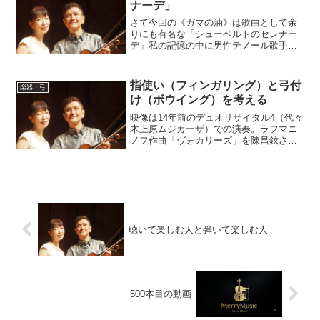
ナーデ」
さて今回の《ガマの油》は歌曲として余
りにも有名な「シューベルトのセレナー
デ」私の記憶の中に男性テノール歌手が
歌うレコードを幼い頃に聴いた思い出が
あります。恐らく父が好きだったフィッ
シャー＝ディスカウのレコードだったよ
指使い（フィンガリング）と弓付
楽器・弓
うな気がします。子供なの...
け（ボウイング）を考える
映像は14年前のデュオリサイタル4（代々
木上原ムジカーザ）での演奏。ラフマニ
ノフ作曲「ヴォカリーズ」を陳昌鉉さん
の作られたヴィオラとベーゼンドルファ
ーのピアノで演奏しています。陳昌鉉さ
んが客席で聴いてくださった最後のリサ
イタルとなってしまい...
聴いて楽しむ人と弾いて楽しむ人
500本目の動画