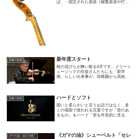
ば、・固定された楽器（鍵盤楽器や打楽
器の一部）・演奏者が保持する楽器・チ
ェロやコントラバスのように、一部が床
に置かれ一部を演奏者が保持する楽器に
分類されます。楽器が動か...
新年度スタート
演奏の技術
桜の花びらが舞い散る4月です。メリーミ
ュージックの生徒さんたちにも「新学
期」らしい出来事が。幼稚園から高校生
まで、多くの生徒さんが新しい年度に入
りました。中学校に入学する生徒さんが
今年はとても多く、それぞれの思いを胸
に新しい学校に通い始める...
ハードとソフト
演奏の技術
固いと柔らかいと言うお話ではなく…多
くの場面で使われる言葉ですが「形のあ
るもの」をハード「形を外見的に見るこ
とができないもの（こと）」をソフトと
いうお話です。パソコンで言うなら、コ
ンピューター本体、ディスプレイやハー
《ガマの油》シューベルト「セレ
ドディスクなど周辺機器を...
ガマの油（自己分析）