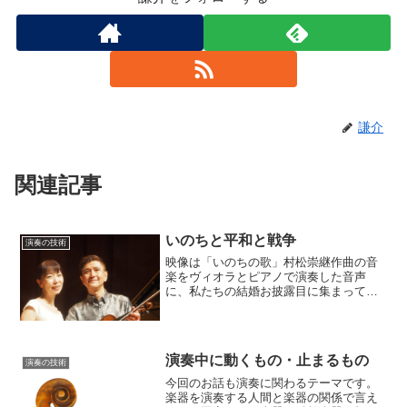
謙介
関連記事
いのちと平和と戦争
演奏の技術
映像は「いのちの歌」村松崇継作曲の音
楽をヴィオラとピアノで演奏した音声
に、私たちの結婚お披露目に集まってく
ださった人たちとのパーティーの写真を
スライドショーにしたものです。人との
関り…相手によっては好きになれない人
がいるのも現実だと思います...
演奏中に動くもの・止まるもの
演奏の技術
今回のお話も演奏に関わるテーマです。
楽器を演奏する人間と楽器の関係で言え