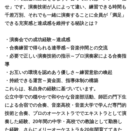
せ」です。演奏技術が人によって違い、練習できる時間も
千差万別、それでも一緒に演奏することに全員が「満足」
できる充実感と達成感を維持する秘訣とは？
・演奏会での成功経験～達成感
・合奏練習で得られる連帯感～音楽仲間との交流
・必要で正しい演奏技術の指示～プロ演奏家による合奏指
導
・お互いの環境を認めあう優しさ～練習意欲の喚起
・持続できる運営～資金面、指導体制の構築
これらは、私自身の経験に基づいています。
公立中学での穏やかで和やかな音楽部活動、師匠の門下生
による合宿での合奏、音楽高校・音楽大学で学んだ専門的
技術と合奏、プロのオーケストラででエキストラとして演
奏した経験、20年間の中学・高校での教諭として勤務し
た経験、さらにメリーオーケストラを20年間育ててきた