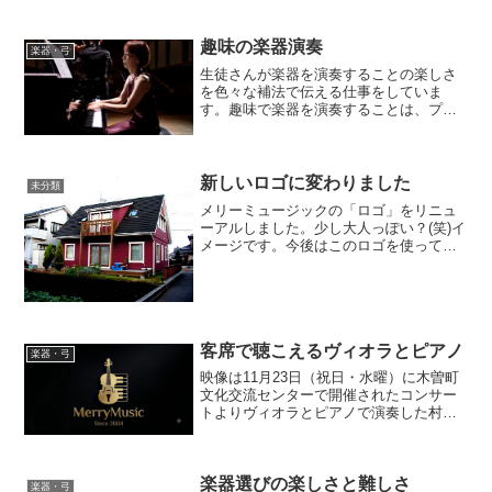
技術を教えて対価を受け取...
趣味の楽器演奏
楽器・弓
生徒さんが楽器を演奏することの楽しさ
を色々な補法で伝える仕事をしていま
す。趣味で楽器を演奏することは、プロ
の演奏家からみて、楽器演奏を楽しむ純
粋さという意味でとても羨ましく思える
ことがあります。なによりも演奏する方
自身が自分の好きな音楽を好...
新しいロゴに変わりました
未分類
メリーミュージックの「ロゴ」をリニュ
ーアルしました。少し大人っぽい？(笑)イ
メージです。今後はこのロゴを使って教
室を経営していきます。野村謙介・野村
浩子
客席で聴こえるヴィオラとピアノ
楽器・弓
映像は11月23日（祝日・水曜）に木曽町
文化交流センターで開催されたコンサー
トよりヴィオラとピアノで演奏した村松
崇継さん作曲の「Earth」撮影してくださ
ったの福島小学校の教職員。客席の片隅
からビデオカメラで圧営してくださった
楽器選びの楽しさと難しさ
ものです。カメ...
楽器・弓