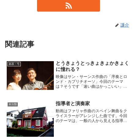
謙介
関連記事
とうきょうとっきょきょかきょく
楽器・弓
に憧れる？
映像はサン・サーンス作曲の「序奏とロ
ンド・カプリチオーソ」今回のテーマ
は？そうです「速い曲はかっこいい」と
言う憧れについて考える内容です。「速
い」と言う基準はないので「速く感じ
る」と言うのが正しいですね。人によっ
指導者と演奏家
未分類
て感じ方は様々ですが「ゆった...
動画はファリャ作曲のスペイン舞曲をク
ライスラーがアレンジした曲です。今回
のテーマは、一般の人から見える指導者
とプロの演奏家との共通点・相違点と、
実際に両者を経験した立場での両面から
考えてみたいと思います。 楽器の演奏