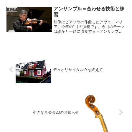
アンサンブル＝合わせる技術と練
未分類
習
映像はピアソラの作曲したアヴェ・マリ
ア。今年の1月の演奏です。今回のテーマ
は誰かと一緒に演奏する＝アンサンブル
で必要になる技術とその練習方法・時間
についての内容です。 ピアノは1台の楽
器を一人で演奏しても音楽を完成させら
れる「楽譜」が多く、...
デュオリサイタル９を終えて
小さな音楽会20のお知らせ