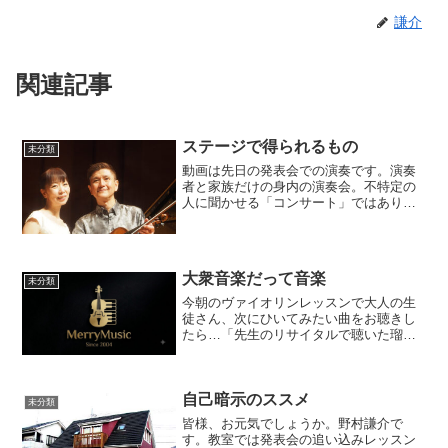
謙介
関連記事
ステージで得られるもの
未分類
動画は先日の発表会での演奏です。演奏
者と家族だけの身内の演奏会。不特定の
人に聞かせる「コンサート」ではありま
せん。舞台の上で演奏することを目的と
して、練習してきた成果を実感する時間
です。4歳のこどもから、私よりも先輩の
大人まで21プログラム...
大衆音楽だって音楽
未分類
今朝のヴァイオリンレッスンで大人の生
徒さん、次にひいてみたい曲をお聴きし
たら…「先生のリサイタルで聴いた瑠璃
色の地球」というお応えでした。一昨年
のリサイタルでの演奏動画です。ヴィオ
ラとピアノで演奏しています。もちろ
自己暗示のススメ
ん、私たちが演奏する曲の中...
未分類
皆様、お元気でしょうか。野村謙介で
す。教室では発表会の追い込みレッスン