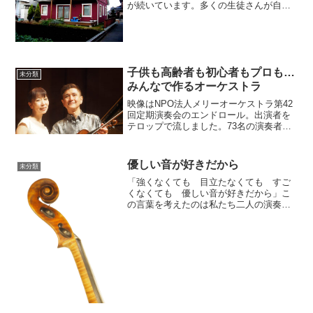
が続いています。多くの生徒さんが自分
の出来なかった新しいことに挑戦してい
ます。素晴らしいことです。子供も大人
もみんな立派な演奏家です。さて、話は
「自己暗示」という、ちょっ...
子供も高齢者も初心者もプロも…
未分類
みんなで作るオーケストラ
映像はNPO法人メリーオーケストラ第42
回定期演奏会のエンドロール。出演者を
テロップで流しました。73名の演奏者。
小学生もいれば80代の高齢者も。初心者
がいると思えばプロオーケストラで主席
を担当していた人も。みんなが垣根を越
優しい音が好きだから
未分類
えれば、音楽の仲...
「強くなくても 目立たなくても すご
くなくても 優しい音が好きだから」こ
の言葉を考えたのは私たち二人の演奏を
CDに収録し「Tenderness」というアルバ
ムのタイトルを決めた頃です。文を私た
ちの生徒さんの中で書家をされている方
がおられたの...