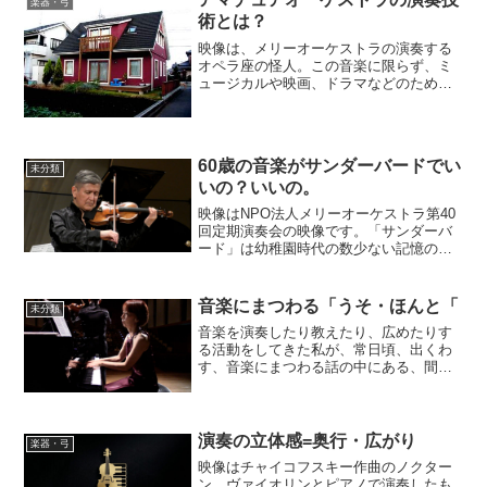
楽器・弓
術とは？
映像は、メリーオーケストラの演奏する
オペラ座の怪人。この音楽に限らず、ミ
ュージカルや映画、ドラマなどのために
作曲された音楽がたくさんあります。そ
れらの映像を見たり、ストーリーを知っ
ている人もいます。当然、見たことがな
い、ストーリーも知らない...
60歳の音楽がサンダーバードでい
未分類
いの？いいの。
映像はNPO法人メリーオーケストラ第40
回定期演奏会の映像です。「サンダーバ
ード」は幼稚園時代の数少ない記憶の中
で君臨しています。「神童」の皆様方は
幼稚園時代、すでに演奏家としての準備
活動をされていたのでしょうけれど、凡
音楽にまつわる「うそ・ほんと「
未分類
人代表のわたくしは。...
音楽を演奏したり教えたり、広めたりす
る活動をしてきた私が、常日頃、出くわ
す、音楽にまつわる話の中にある、間違
った情報「うそ」と真実「ほんと」につ
いて。 動画は子供たちが主役のNPO法
人メリーオーケストラを紹介するもので
すが、この活動や下の動...
演奏の立体感=奥行・広がり
楽器・弓
映像はチャイコフスキー作曲のノクター
ン。ヴァイオリンとピアノで演奏したも