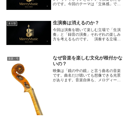
のです。今回のテーマは「立体感」で
す。音楽は目に見えるものではありませ
んが、奥行や広がりを感じる演奏と平坦
で窮屈な感じを受ける演奏があります。
生演奏は消えるのか？
その違いはどこから生まれる...
未分類
今回は演奏を聴いて楽しむ立場で「生演
奏」と「録音の演奏」それぞれの楽しみ
方を考えるものです。 演奏する立場で
の違いも含めて考えていきます。まず
「生演奏」つまり演奏者が実際に演奏す
る音を聴く場合について考えてみま
なぜ音楽を楽しむ文化が根付かな
す。 元より演奏は「人間の前で...
楽器・弓
いの？
映像は「鏡の中の鏡」と言う曲名の音楽
です。曲名だけ聴いても想像できる光景
があります。音楽自体も、メロディーが
「裏返し」に映っているように感じま
す。 今回のテーマは音楽家にとって、
共通の「命題」かも知れません。音楽家
だけの努力で解決できる問題...