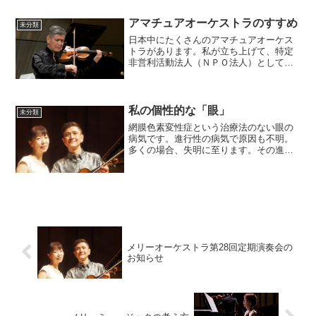
アマチュアオーケストラのすすめ
未分類
日本中にたくさんのアマチュアオーケス
トラがあります。私が立ち上げて、特定
非営利活動法人（ＮＰＯ法人）として認
定してもらい活動を続けている「メリー
オーケストラ」もアマチュアオーケスト
ラです。ＮＰＯ法人よく聞く言葉です
が、実はあまり実態は知られ...
私の個性的な「眼」
未分類
網膜色素変性症という治療法のない眼の
病気です。進行性の病気で原因も不明。
多くの場合、失明に至ります。その進行
の速さや内容は人によって大きく違いま
す。日本だけでも約３万人の患者がいる
「難病指定」の病気です。私の場合、3歳
ごろに夜盲の症状があっ...
メリーオーケストラ第28回定期演奏会の
お知らせ