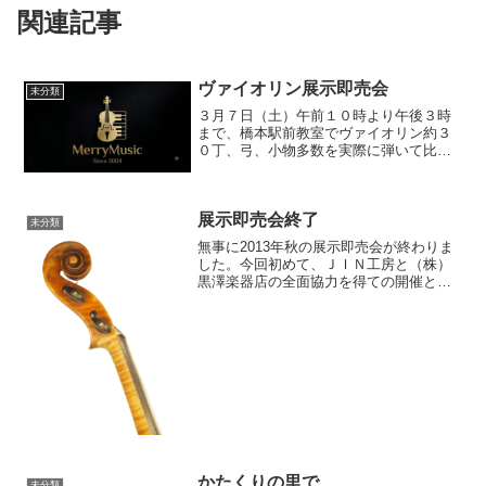
関連記事
ヴァイオリン展示即売会
未分類
３月７日（土）午前１０時より午後３時
まで、橋本駅前教室でヴァイオリン約３
０丁、弓、小物多数を実際に弾いて比べ
られる展示即売会を実施します。弓の毛
替え、楽器の点検などもご予約承ってい
ます。お子さん用の分数ヴァイオリンも
展示即売会終了
取りそろえています。大人...
未分類
無事に2013年秋の展示即売会が終わりま
した。今回初めて、ＪＩＮ工房と（株）
黒澤楽器店の全面協力を得ての開催とな
りました。ゆみの毛替え実演、魂柱の位
置調整など、職人さんでなければできな
いことを、会場内でしていただきまし
た。弓やケースも多くの...
かたくりの里で
未分類